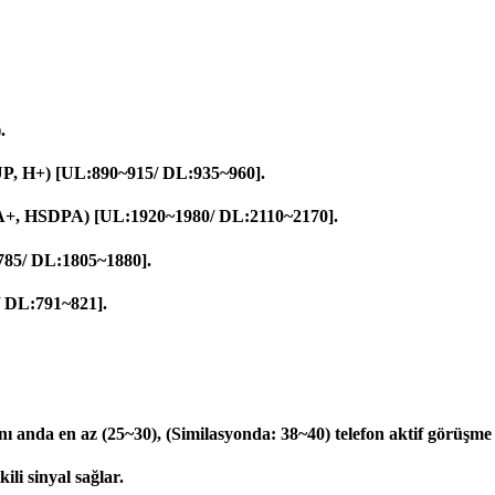
.
 H+) [UL:890~915/ DL:935~960].
 HSDPA) [UL:1920~1980/ DL:2110~2170].
85/ DL:1805~1880].
 DL:791~821].
ı anda en az (25~30), (Similasyonda: 38~40) telefon aktif görüşme 
i sinyal sağlar.