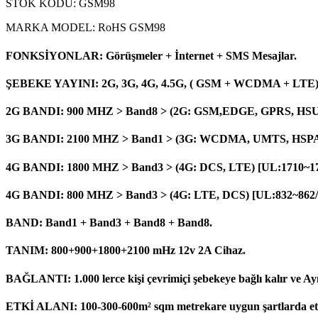
STOK KODU: GSM98
MARKA MODEL: RoHS GSM98
FONKSİYONLAR: Görüşmeler + İnternet + SMS Mesajlar.
ŞEBEKE YAYINI: 2G, 3G, 4G, 4.5G, ( GSM + WCDMA + LTE)
2G BANDI: 900 MHZ > Band8 > (2G: GSM,EDGE, GPRS, HSUP,
3G BANDI: 2100 MHZ > Band1 > (3G: WCDMA, UMTS, HSPA+,
4G BANDI: 1800 MHZ > Band3 > (4G: DCS, LTE) [UL:1710~17
4G BANDI: 800 MHZ > Band3 > (4G: LTE, DCS) [UL:832~862/
BAND: Band1 + Band3 + Band8 + Band8.
TANIM: 800+900+1800+2100 mHz 12v 2A Cihaz.
BAĞLANTI: 1.000 lerce kişi çevrimiçi şebekeye bağlı kalır ve Ayn
ETKİ ALANI: 100-300-600m² sqm metrekare uygun şartlarda etkil