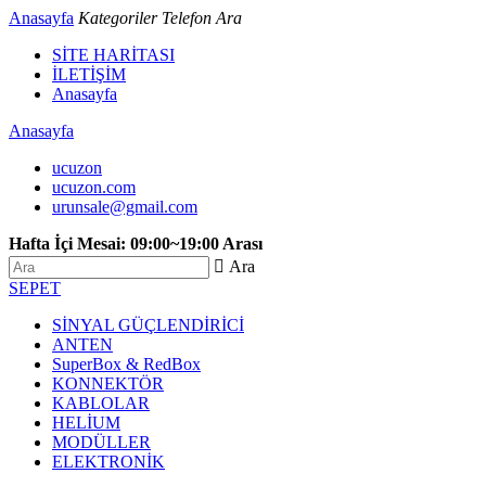
Anasayfa
Kategoriler
Telefon
Ara
SİTE HARİTASI
İLETİŞİM
Anasayfa
Anasayfa
ucuzon
ucuzon.com
urunsale@gmail.com
Hafta İçi Mesai: 09:00~19:00 Arası
 Ara
SEPET
SİNYAL GÜÇLENDİRİCİ
ANTEN
SuperBox & RedBox
KONNEKTÖR
KABLOLAR
HELİUM
MODÜLLER
ELEKTRONİK