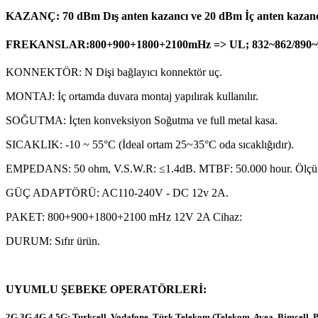
KAZANÇ: 70 dBm Dış anten kazancı ve 20 dBm İç anten kazanc
FREKANSLAR:800+900+1800+2100mHz => UL; 832~862/890~915
KONNEKTÖR: N Dişi bağlayıcı konnektör uç.
MONTAJ: İç ortamda duvara montaj yapılırak kullanılır.
SOĞUTMA: İçten konveksiyon Soğutma ve full metal kasa.
SICAKLIK: -10 ~ 55°C (İdeal ortam 25~35°C oda sıcaklığıdır).
EMPEDANS: 50 ohm, V.S.W.R: ≤1.4dB. MTBF: 50.000 hour. Ölçüle
GÜÇ ADAPTÖRÜ: AC110-240V - DC 12v 2A.
PAKET: 800+900+1800+2100 mHz 12V 2A Cihaz:
DURUM: Sıfır ürün.
UYUMLU ŞEBEKE OPERATÖRLERİ:
2G 3G 4G 4.5G: Turkcell, Vodafone, Türk Telekom (Telekom, Avea, Bimcell, 