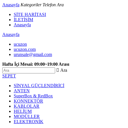
Anasayfa
Kategoriler
Telefon
Ara
SİTE HARİTASI
İLETİŞİM
Anasayfa
Anasayfa
ucuzon
ucuzon.com
urunsale@gmail.com
Hafta İçi Mesai: 09:00~19:00 Arası
 Ara
SEPET
SİNYAL GÜÇLENDİRİCİ
ANTEN
SuperBox & RedBox
KONNEKTÖR
KABLOLAR
HELİUM
MODÜLLER
ELEKTRONİK