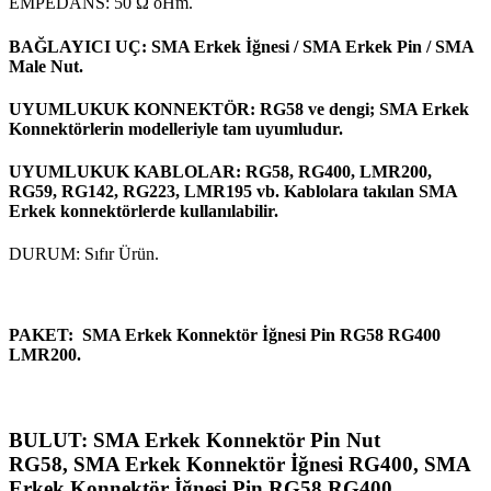
EMPEDANS: 50 Ω oHm.
BAĞLAYICI UÇ: SMA Erkek İğnesi / SMA Erkek Pin / SMA
Male Nut.
UYUMLUKUK KONNEKTÖR: RG58 ve dengi; SMA Erkek
Konnektörlerin modelleriyle tam uyumludur.
UYUMLUKUK KABLOLAR: RG58, RG400, LMR200,
RG59, RG142, RG223, LMR195 vb. Kablolara takılan SMA
Erkek konnektörlerde kullanılabilir.
DURUM: Sıfır Ürün.
PAKET: SMA Erkek Konnektör İğnesi Pin RG58 RG400
LMR200.
BULUT: SMA Erkek Konnektör Pin Nut
RG58, SMA Erkek Konnektör İğnesi RG400, SMA
Erkek Konnektör İğnesi Pin RG58 RG400