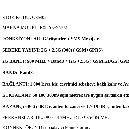
STOK KODU: GSM02
MARKA MODEL: RoHS GSM02
FONKSİYONLAR: Görüşmeler + SMS Mesajlar.
ŞEBEKE YAYINI: 2G + 2.5G (900) ( GSM+GPRS).
2G BANDI: 900 MHZ > Band8 > (2G +2.5G : GSM,EDGE, GPR
BAND: Band8.
BAĞLANTI: 1.000 lerce kişi çevrimiçi şebekeye bağlı kalır ve Ayn
ETKİ ALANI: 50-100-300m² sqm metrekare uygun şartlarda etkili
KAZANÇ: 60
~
65 dB Dış anten kazancı ve 17
~
19 dB iç anten kaz
FREKANSLAR: UL> 890~915MHz, DL> 935~960MHz.
KONNEKTÖR: N Dişi bağlayıcı konnektör uç.