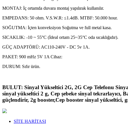
MONTAJ: İç ortamda duvara montaj yapılırak kullanılır.
EMPEDANS: 50 ohm. V.S.W.R: ≤1.4dB. MTBF: 50.000 hour.
SOĞUTMA: İçten konveksiyon Soğutma ve full metal kasa.
SICAKLIK: -10 ~ 55°C (İdeal ortam 25~35°C oda sıcaklığıdır).
GÜÇ ADAPTÖRÜ: AC110-240V - DC 5v 1A.
PAKET: 900 mHz 5V 1A Cihaz:
DURUM: Sıfır ürün.
BULUT: Sinyal Yükseltici 2G, 2G Cep Telefonu Sinyal
sinyal yükseltici 2 g, Cep şebeke sinyal tekrarlayıcı, Ba
güçlendirir, 2g booster,Cep booster sinyal yükseltici, g
SİTE HARİTASI