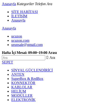
Anasayfa
Kategoriler
Telefon
Ara
SİTE HARİTASI
İLETİŞİM
Anasayfa
Anasayfa
ucuzon
ucuzon.com
urunsale@gmail.com
Hafta İçi Mesai: 09:00~19:00 Arası
 Ara
SEPET
SİNYAL GÜÇLENDİRİCİ
ANTEN
SuperBox & RedBox
KONNEKTÖR
KABLOLAR
HELİUM
MODÜLLER
ELEKTRONİK