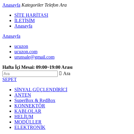
Anasayfa
Kategoriler
Telefon
Ara
SİTE HARİTASI
İLETİŞİM
Anasayfa
Anasayfa
ucuzon
ucuzon.com
urunsale@gmail.com
Hafta İçi Mesai: 09:00~19:00 Arası
 Ara
SEPET
SİNYAL GÜÇLENDİRİCİ
ANTEN
SuperBox & RedBox
KONNEKTÖR
KABLOLAR
HELİUM
MODÜLLER
ELEKTRONİK