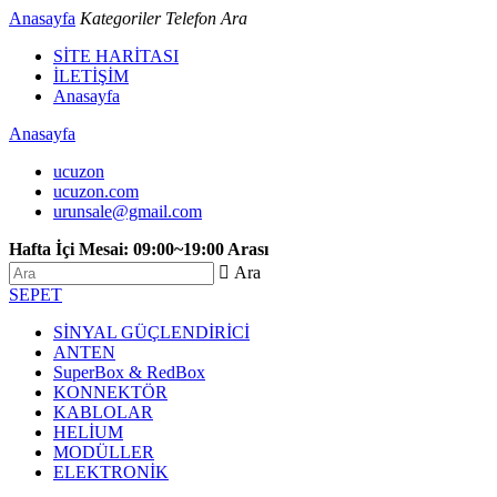
Anasayfa
Kategoriler
Telefon
Ara
SİTE HARİTASI
İLETİŞİM
Anasayfa
Anasayfa
ucuzon
ucuzon.com
urunsale@gmail.com
Hafta İçi Mesai: 09:00~19:00 Arası
 Ara
SEPET
SİNYAL GÜÇLENDİRİCİ
ANTEN
SuperBox & RedBox
KONNEKTÖR
KABLOLAR
HELİUM
MODÜLLER
ELEKTRONİK