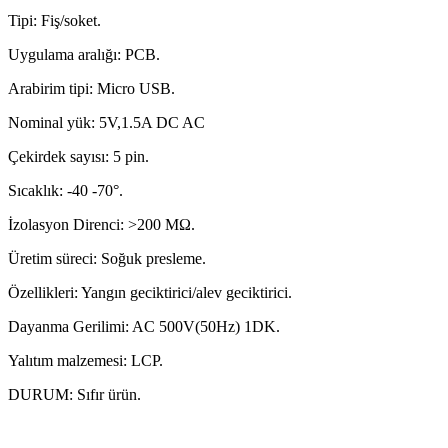
Tipi: Fiş/soket.
Uygulama aralığı: PCB.
Arabirim tipi: Micro USB.
Nominal yük: 5V,1.5A DC AC
Çekirdek sayısı: 5 pin.
Sıcaklık: -40 -70°.
İzolasyon Direnci: >200 MΩ.
Üretim süreci: Soğuk presleme.
Özellikleri: Yangın geciktirici/alev geciktirici.
Dayanma Gerilimi: AC 500V(50Hz) 1DK.
Yalıtım malzemesi: LCP.
DURUM: Sıfır ürün.