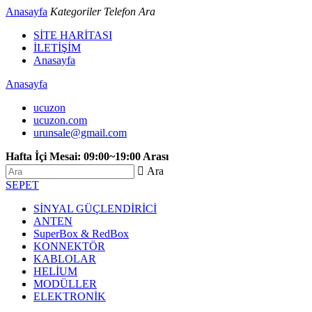
Anasayfa
Kategoriler
Telefon
Ara
SİTE HARİTASI
İLETİŞİM
Anasayfa
Anasayfa
ucuzon
ucuzon.com
urunsale@gmail.com
Hafta İçi Mesai: 09:00~19:00 Arası
 Ara
SEPET
SİNYAL GÜÇLENDİRİCİ
ANTEN
SuperBox & RedBox
KONNEKTÖR
KABLOLAR
HELİUM
MODÜLLER
ELEKTRONİK