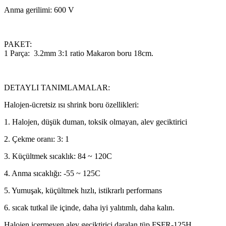
Anma gerilimi: 600 V
PAKET:
1 Parça: 3.2mm 3:1 ratio Makaron boru 18cm.
DETAYLI TANIMLAMALAR:
Halojen-ücretsiz ısı shrink boru özellikleri:
1. Halojen, düşük duman, toksik olmayan, alev geciktirici
2. Çekme oranı: 3: 1
3. Küçültmek sıcaklık: 84 ~ 120C
4. Anma sıcaklığı: -55 ~ 125C
5. Yumuşak, küçültmek hızlı, istikrarlı performans
6. sıcak tutkal ile içinde, daha iyi yalıtımlı, daha kalın.
Halojen içermeyen alev geciktirici daralan tüp FSFR-125H