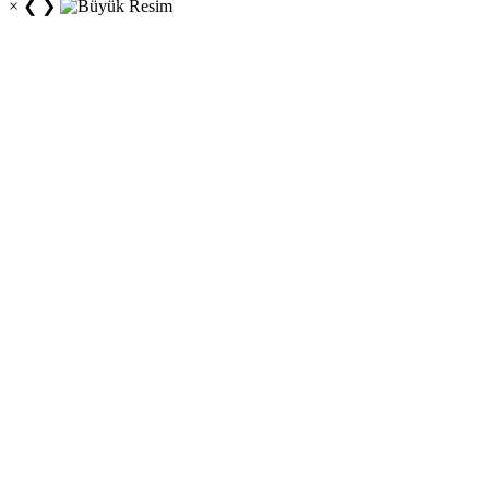
×
❮
❯