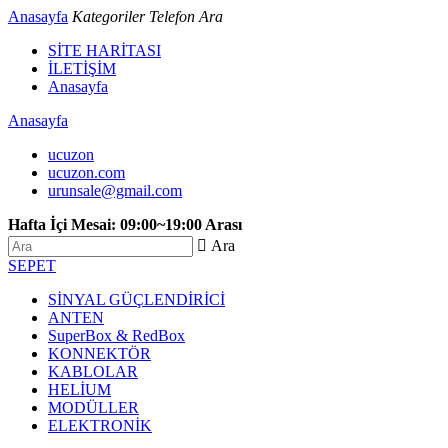
Anasayfa
Kategoriler
Telefon
Ara
SİTE HARİTASI
İLETİŞİM
Anasayfa
Anasayfa
ucuzon
ucuzon.com
urunsale@gmail.com
Hafta İçi Mesai: 09:00~19:00 Arası
 Ara
SEPET
SİNYAL GÜÇLENDİRİCİ
ANTEN
SuperBox & RedBox
KONNEKTÖR
KABLOLAR
HELİUM
MODÜLLER
ELEKTRONİK