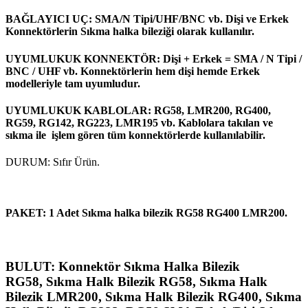
BAĞLAYICI UÇ: SMA/N Tipi/UHF/BNC vb. Dişi ve Erkek
Konnektörlerin Sıkma halka bileziği olarak kullanılır.
UYUMLUKUK KONNEKTÖR: Dişi + Erkek = SMA / N Tipi /
BNC / UHF vb. Konnektörlerin hem dişi hemde Erkek
modelleriyle tam uyumludur.
UYUMLUKUK KABLOLAR: RG58, LMR200, RG400,
RG59, RG142, RG223, LMR195 vb. Kablolara takılan ve
sıkma ile işlem gören tüm konnektörlerde kullanılabilir.
DURUM: Sıfır Ürün.
PAKET: 1 Adet Sıkma halka bilezik RG58 RG400 LMR200.
BULUT: Konnektör Sıkma Halka Bilezik
RG58, Sıkma Halk Bilezik RG58, Sıkma Halk
Bilezik LMR200, Sıkma Halk Bilezik RG400, Sıkma