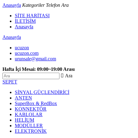
Anasayfa
Kategoriler
Telefon
Ara
SİTE HARİTASI
İLETİŞİM
Anasayfa
Anasayfa
ucuzon
ucuzon.com
urunsale@gmail.com
Hafta İçi Mesai: 09:00~19:00 Arası
 Ara
SEPET
SİNYAL GÜÇLENDİRİCİ
ANTEN
SuperBox & RedBox
KONNEKTÖR
KABLOLAR
HELİUM
MODÜLLER
ELEKTRONİK