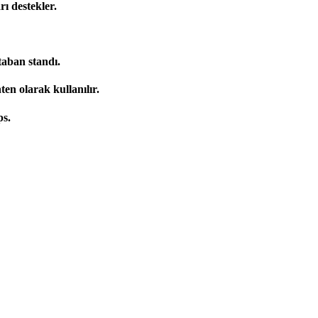
 destekler.
aban standı.
n olarak kullanılır.
ps.