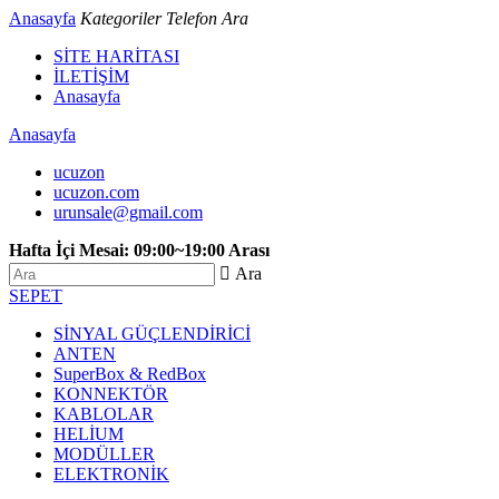
Anasayfa
Kategoriler
Telefon
Ara
SİTE HARİTASI
İLETİŞİM
Anasayfa
Anasayfa
ucuzon
ucuzon.com
urunsale@gmail.com
Hafta İçi Mesai: 09:00~19:00 Arası
 Ara
SEPET
SİNYAL GÜÇLENDİRİCİ
ANTEN
SuperBox & RedBox
KONNEKTÖR
KABLOLAR
HELİUM
MODÜLLER
ELEKTRONİK