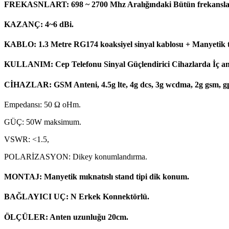
FREKASNLART: 698 ~ 2700 Mhz Aralığındaki Bütün frekansları
KAZANÇ: 4~6 dBi.
KABLO: 1.3 Metre RG174 koaksiyel sinyal kablosu + Manyetik t
KULLANIM: Cep Telefonu Sinyal Güçlendirici Cihazlarda İç ante
CİHAZLAR: GSM Anteni, 4.5g lte, 4g dcs, 3g wcdma, 2g gsm, g
Empedansı: 50 Ω oHm.
GÜÇ: 50W maksimum.
VSWR: <1.5,
POLARİZASYON: Dikey konumlandırma.
MONTAJ: Manyetik mıknatıslı stand tipi dik konum.
BAĞLAYICI UÇ: N Erkek Konnektörlü.
ÖLÇÜLER: Anten uzunluğu 20cm.