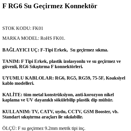
F RG6 Su Geçirmez Konnektör
STOK KODU: FK01
MARKA MODEL: RoHS FK01.
BAĞLAYICI UÇ: F-Tipi Erkek, Su geçirmez sıkma.
TANIM: F Tipi Erkek, plastik izolasyonlu ve su geçirmez ve
güvenli, RG6 Sıkıştırma F konnektörleri.
UYUMLU KABLOLAR: RG6, RG5, RG59, 75-5F, Koaksiyel
kablo modelleri.
KALİTE: tüm metal konstrüksiyon, anti-korozyon nikel
kaplama ve UV dayanıklı sökülebilip plastik dip mühür.
KULLANIM: TV, CATV, uydu, CCTV, GSM Booster, vb.
Standart sıkıştırma araçları ile sıkılabilir.
ÖLÇÜ: F su geçirmez 9.2mm metrik tipi inç.