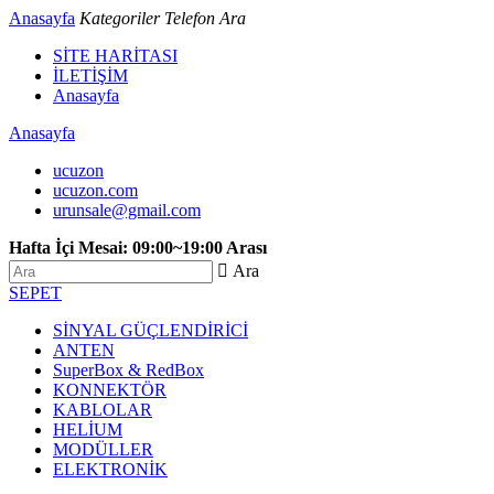
Anasayfa
Kategoriler
Telefon
Ara
SİTE HARİTASI
İLETİŞİM
Anasayfa
Anasayfa
ucuzon
ucuzon.com
urunsale@gmail.com
Hafta İçi Mesai: 09:00~19:00 Arası
 Ara
SEPET
SİNYAL GÜÇLENDİRİCİ
ANTEN
SuperBox & RedBox
KONNEKTÖR
KABLOLAR
HELİUM
MODÜLLER
ELEKTRONİK