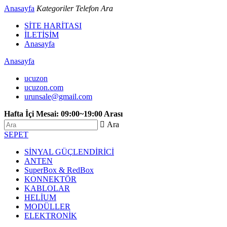
Anasayfa
Kategoriler
Telefon
Ara
SİTE HARİTASI
İLETİŞİM
Anasayfa
Anasayfa
ucuzon
ucuzon.com
urunsale@gmail.com
Hafta İçi Mesai: 09:00~19:00 Arası
 Ara
SEPET
SİNYAL GÜÇLENDİRİCİ
ANTEN
SuperBox & RedBox
KONNEKTÖR
KABLOLAR
HELİUM
MODÜLLER
ELEKTRONİK