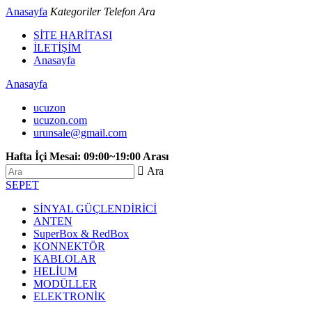
Anasayfa
Kategoriler
Telefon
Ara
SİTE HARİTASI
İLETİŞİM
Anasayfa
Anasayfa
ucuzon
ucuzon.com
urunsale@gmail.com
Hafta İçi Mesai: 09:00~19:00 Arası
 Ara
SEPET
SİNYAL GÜÇLENDİRİCİ
ANTEN
SuperBox & RedBox
KONNEKTÖR
KABLOLAR
HELİUM
MODÜLLER
ELEKTRONİK