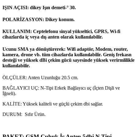
IŞIN AÇISI: dikey Işın demeti-° 30.
POLARİZASYON: Dikey konum.
KULLANIM: Ceptelefonu sinyal yükseltici, GPRS, Wi-fi
cihazlarda iç veya dış anten olarak kullanılabilir.
Ucunu SMA ya dönüştürerek: Wifi adaptör, Modem, router,
kamera, drone vb. tüm cihazlarda kullanılabilir. Geniş frekasn
desteği ve yüksek dBi çekim gücü sayesinde yüksek verirmlilikle
kullanılabilir.
ÖLÇÜLER: Anten Uzunluğu 20.5 cm.
BAĞLAYICI UÇ: N-Tipi Erkek Bağlayıcı uç (İçten Dişli ve
İğneli).
KALİTE: Yüksek kaliteli ve güçlü çekim dbi sağlar.
DURUM: Sıfır Ürün.
PAKET: GSM Çubuk İç Anten 5dbi N Tipi.