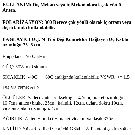
KULLANIM: Dış Mekan veya iç Mekan olarak çok yönlü
Anten.
POLARİZASYON: 360 Derece çok yönlü olarak iç ortam veya
dış ortamda kullanılabilir.
BAĞLAYICI UÇ: N-Tipi Dişi Konnektör Bağlayıcı Uç Kablo
uzunluğu 25±5 cm.
Empedansı: 50 Ω oHm.
GÜÇ: 50W maksimum.
SICAKLIK: -40C ~ +60C aralığında kullanılabilir, VSWR: <= 1.5.
Dış Malzeme: ABS.
ÖLÇÜLER: Sadece anten yüksekliği: 14.5cm, braket uzunluğu:
10.7cm, anten+braket 25cm. kalınlık 12cm, uçlara doğru 10cm,
vidalama alanı uzunluğu: 4cm.
AĞIRLIK: Anten + braket + braket vidaları yaklaşık 375gr.
KALİTE: Yüksek kaliteli ve güçlü GSM + Wifi anteni çekim sağlar.