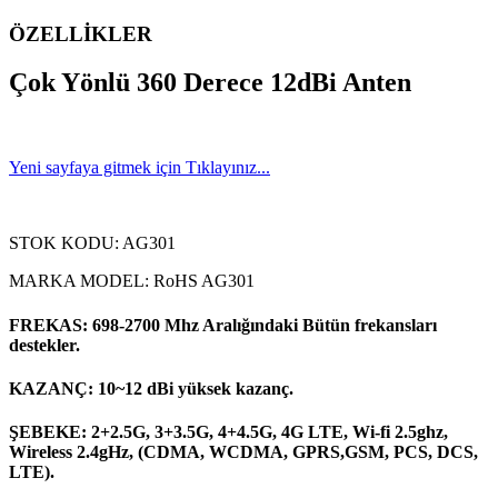
ÖZELLİKLER
Çok Yönlü 360 Derece 12dBi Anten
Yeni sayfaya gitmek için Tıklayınız...
STOK KODU: AG301
MARKA MODEL: RoHS AG301
FREKAS: 698-2700 Mhz Aralığındaki Bütün frekansları
destekler.
KAZANÇ: 10~12 dBi yüksek kazanç.
ŞEBEKE: 2+2.5G, 3+3.5G, 4+4.5G, 4G LTE, Wi-fi 2.5ghz,
Wireless 2.4gHz, (CDMA, WCDMA, GPRS,GSM, PCS, DCS,
LTE).