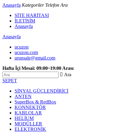
Anasayfa
Kategoriler
Telefon
Ara
SİTE HARİTASI
İLETİŞİM
Anasayfa
Anasayfa
ucuzon
ucuzon.com
urunsale@gmail.com
Hafta İçi Mesai: 09:00~19:00 Arası
 Ara
SEPET
SİNYAL GÜÇLENDİRİCİ
ANTEN
SuperBox & RedBox
KONNEKTÖR
KABLOLAR
HELİUM
MODÜLLER
ELEKTRONİK