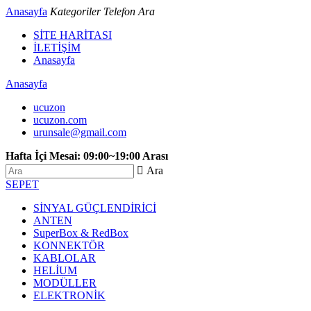
Anasayfa
Kategoriler
Telefon
Ara
SİTE HARİTASI
İLETİŞİM
Anasayfa
Anasayfa
ucuzon
ucuzon.com
urunsale@gmail.com
Hafta İçi Mesai: 09:00~19:00 Arası
 Ara
SEPET
SİNYAL GÜÇLENDİRİCİ
ANTEN
SuperBox & RedBox
KONNEKTÖR
KABLOLAR
HELİUM
MODÜLLER
ELEKTRONİK