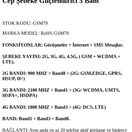
Cep Şebeke Güçlendirici 3 Bant
STOK KODU: GSM79
MARKA MODEL: RoHS GSM79
FONKSİYONLAR: Görüşmeler + İnternet + SMS Mesajlar.
ŞEBEKE YAYINI: 2G, 3G, 4G, 4.5G, ( GSM + WCDMA +
LTE).
2G BANDI: 900 MHZ > Band8 > (2G: GSM,EDGE, GPRS,
HSUP, H+)
3G BANDI: 2100 MHZ > Band1 > (3G: WCDMA, UMTS,
HSPA+, HSDPA)
4G BANDI: 1800 MHZ > Band3 > (4G: DCS, LTE)
BAND: Band1 + Band3 + Band8.
BAĞLANTI: Aynı anda en az 20 telefon aktif görüşme ve binlerce