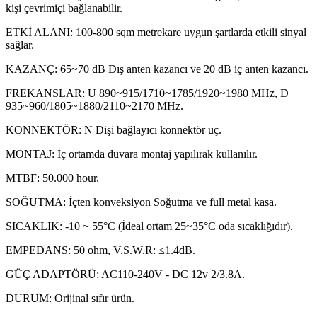
kişi çevrimiçi bağlanabilir.
ETKİ ALANI: 100-800 sqm metrekare uygun şartlarda etkili sinyal
sağlar.
KAZANÇ: 65~70 dB Dış anten kazancı ve 20 dB iç anten kazancı.
FREKANSLAR: U 890~915/1710~1785/1920~1980 MHz, D
935~960/1805~1880/2110~2170 MHz.
KONNEKTÖR: N Dişi bağlayıcı konnektör uç.
MONTAJ: İç ortamda duvara montaj yapılırak kullanılır.
MTBF: 50.000 hour.
SOĞUTMA: İçten konveksiyon Soğutma ve full metal kasa.
SICAKLIK: -10 ~ 55°C (İdeal ortam 25~35°C oda sıcaklığıdır).
EMPEDANS: 50 ohm, V.S.W.R: ≤1.4dB.
GÜÇ ADAPTÖRÜ: AC110-240V - DC 12v 2/3.8A.
DURUM: Orijinal sıfır ürün.